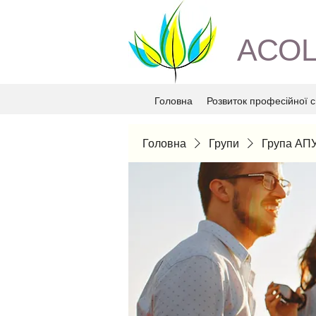
АСОЦ
Головна
Розвиток професійної с
Головна
Групи
Група АП