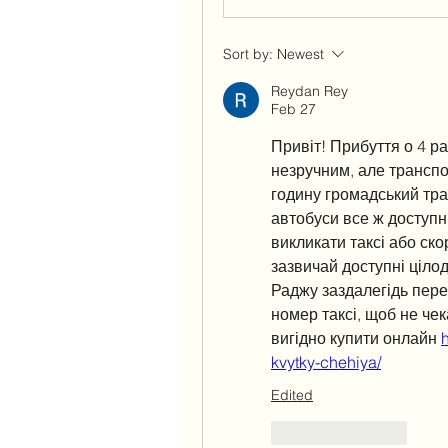
Sort by:
Newest
Reydan Rey
Feb 27
Привіт! Прибуття о 4 р
незручним, але транспо
годину громадський тран
автобуси все ж доступні
викликати таксі або ско
зазвичай доступні ціло
Раджу заздалегідь пере
номер таксі, щоб не чек
вигідно купити онлайн 
kvytky-chehiya/
Edited
Like
Reply