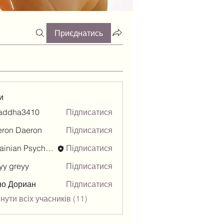
Приєднатись
и
raddha3410
Підписатися
ha3410
ron Daeron
Підписатися
Ukrainian Psychologists Association
Підписатися
yy greyy
Підписатися
но Дориан
Підписатися
ути всіх учасників (11)