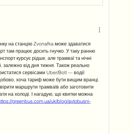
анку на станцію Zvonařka може здаватися 
рт там працює досить гнучко. У таку ранню 
спорт курсує рідше, але трамваї та нічні 
, залежно від дня тижня. Також реально 
ристатися сервісами Uber/Bolt — водії 
добово, хоча тариф може бути вищим вранці. 
вірити маршрути трамваїв або заготовити 
ати на холоді. І нагадую, що квитки можна 
https://greenbus.com.ua/uk/blog/avtobusni-