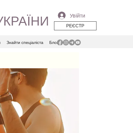
Увійти
УКРАЇНИ
РЕЄСТР
и
Знайти спеціаліста
Блог