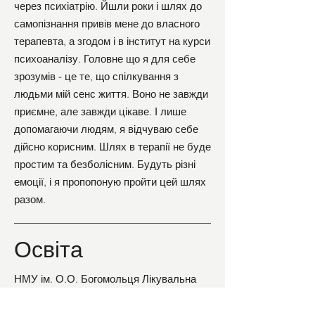
через психіатрію. Йшли роки і шлях до
самопізнання привів мене до власного
терапевта, а згодом і в інститут на курси
психоаналізу. Головне що я для себе
зрозумів - це те, що спілкування з
людьми мій сенс життя. Воно не завжди
приємне, але завжди цікаве. І лише
допомагаючи людям, я відчуваю себе
дійсно корисним. Шлях в терапії не буде
простим та безболісним. Будуть різні
емоції, і я пропопоную пройти цей шлях
разом.
Освіта
НМУ ім. О.О. Богомольця Лікувальна
справа
2010 - 2016