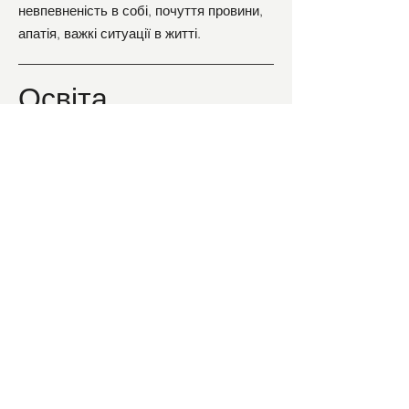
невпевненість в собі, почуття провини,
апатія, важкі ситуації в житті.
Освіта
2021 - 2025 Київський національний
університет імені Тараса Шевченка,
факультет психології 2022 - 2024
Психотерапевтична консультування в
методі Інтерперсональна психотерапія
(Інститут реляційного психоаналізу,
психотерапії та групових процесів) 2024
- 2026 Психотерапевтична підготовка з
реляційного психоаналізу (Інститут
реляційного психоаналізу, психотерапії
та групових процесів)