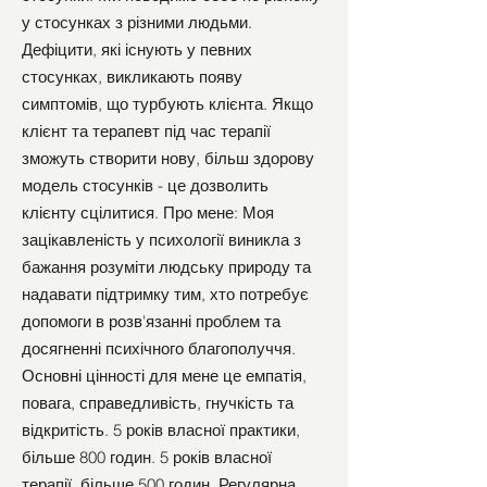
у стосунках з різними людьми.
Дефіцити, які існують у певних
стосунках, викликають появу
симптомів, що турбують клієнта. Якщо
клієнт та терапевт під час терапії
зможуть створити нову, більш здорову
модель стосунків - це дозволить
клієнту сцілитися. Про мене: Моя
зацікавленість у психології виникла з
бажання розуміти людську природу та
надавати підтримку тим, хто потребує
допомоги в розв'язанні проблем та
досягненні психічного благополуччя.
Основні цінності для мене це емпатія,
повага, справедливість, гнучкість та
відкритість. 5 років власної практики,
більше 800 годин. 5 років власної
терапії, більше 500 годин. Регулярна