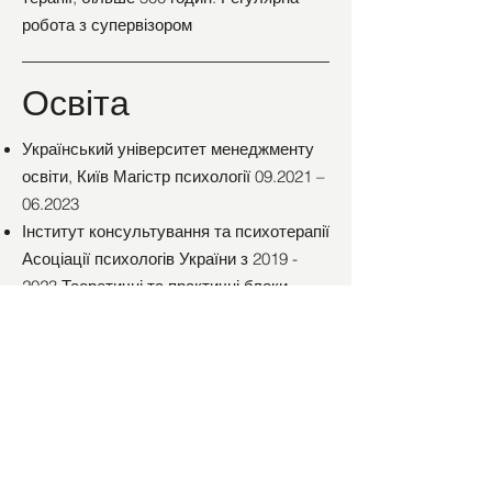
робота з супервізором
Освіта
Український університет менеджменту
освіти, Київ Магістр психології 09.2021 –
06.2023
Інститут консультування та психотерапії
Асоціації психологів України з
2019 -
2023
Теоретичні та практичні блоки
навчальної програми для підтвердження
статусу консультанта в методі
“Інтерперсональна психотерапія” 336
академ годин.
Теоретико-супервізійний курс
“Операціоналізована психодинамічна
діагностика, виділення фокусу