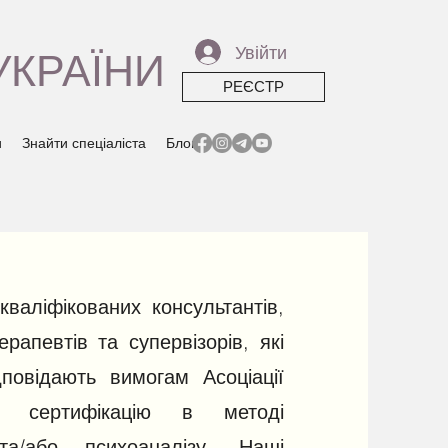
Увійти
УКРАЇНИ
РЕЄСТР
и
Знайти спеціаліста
Блог
кваліфікованих консультантів,
рапевтів та супервізорів, які
дповідають вимогам Асоціації
ь сертифікацію в методі
 та/або психоаналізу. Наші