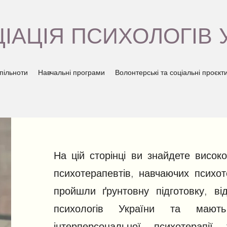
ІАЦІЯ ПСИХОЛОГІВ 
пільноти
Навчальні програми
Волонтерські та соціальні проєкт
На цій сторінці ви знайдете високо
психотерапевтів, навчаючих психоте
пройшли ґрунтовну підготовку, ві
психологів України та мают
інтерперсональної психотерапії