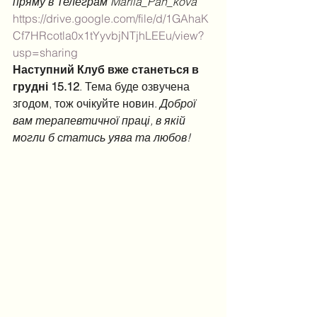
пряму в Телеграм Mariia_Pan_kova
https://drive.google.com/file/d/1GAhaK
Cf7HRcotla0x1tYyvbjNTjhLEEu/view?
usp=sharing
Наступний Клуб вже станеться в 
грудні 15.12
. Тема буде озвучена 
згодом, тож очікуйте новин. 
Доброї 
вам терапевтичної праці, в якій 
могли б статись уява та любов!