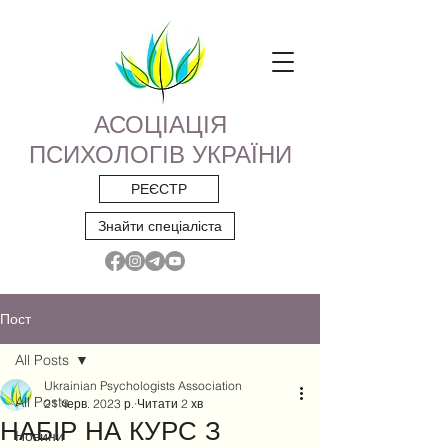
АСОЦІАЦІЯ
ПСИХОЛОГІВ УКРАЇНИ
РЕЄСТР
Знайти спеціаліста
Пост
All Posts
Ukrainian Psychologists Association
All Posts
21 черв. 2023 р.
Читати 2 хв
НАБІР НА КУРС З
Новини