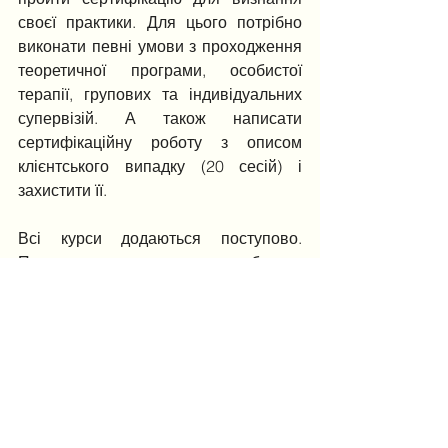
своєї практики. Для цього потрібно 
виконати певні умови з проходження 
теоретичної програми, особистої 
терапії, групових та індивідуальних 
супервізій. А також написати 
сертифікаційну роботу з описом 
клієнтського випадку (20 сесій) і 
захистити її.
Всі курси додаються поступово. 
Програма дає не лише сильну базову 
підготовку і хороший пласт 
практичних знань, які дають 
можливість увійти в професію і 
повністю зануритися в неї, але має 
сильний терапевтичний ефект.
Анонси