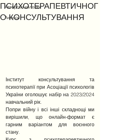
ПСИХОТЕРАПЕВТИЧНОГ
Авторські колонки
О КОНСУЛЬТУВАННЯ
Анонси
Інститут консультування та 
психотерапії при Асоціації психологів 
України оголошує набір на 2023/2024 
навчальний рік.
Попри війну і всі інші складнощі ми 
вирішили, що онлайн-формат є 
гарним варіантом для воєнного 
стану.
Курс з психотерапевтичного 